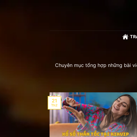
Bỏ
qua
nội
dung
TR
Chuyên mục tổng hợp những bài v
21
Th2