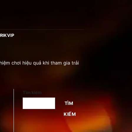
RIKVIP
iệm chơi hiệu quả khi tham gia trải
Tìm kiếm
TÌM
KIẾM